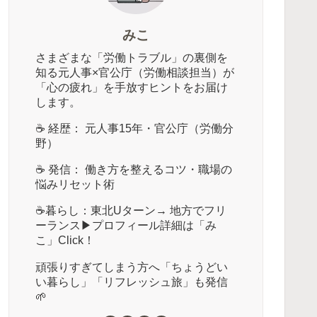
みこ
さまざまな「労働トラブル」の裏側を
知る元人事×官公庁（労働相談担当）が
「心の疲れ」を手放すヒントをお届け
します。
☕️ 経歴： 元人事15年・官公庁（労働分
野）
☕️ 発信： 働き方を整えるコツ・職場の
悩みリセット術
☕️暮らし：東北Uターン→ 地方でフリ
ーランス▶︎プロフィール詳細は「み
こ」Click！
頑張りすぎてしまう方へ「ちょうどい
い暮らし」「リフレッシュ旅」も発信
🌱