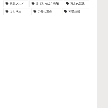
東北グルメ
曲げわっぱ弁当箱
東北の温泉
ひとり旅
労働の裏側
南部鉄器