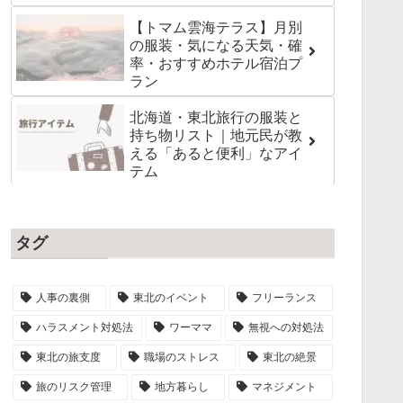
【トマム雲海テラス】月別
の服装・気になる天気・確
率・おすすめホテル宿泊プ
ラン
北海道・東北旅行の服装と
持ち物リスト｜地元民が教
える「あると便利」なアイ
テム
タグ
人事の裏側
東北のイベント
フリーランス
ハラスメント対処法
ワーママ
無視への対処法
東北の旅支度
職場のストレス
東北の絶景
旅のリスク管理
地方暮らし
マネジメント