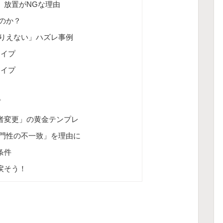
。放置がNGな理由
のか？
りえない」ハズレ事例
タイプ
タイプ
プ
者変更」の黄金テンプレ
門性の不一致」を理由に
条件
戻そう！