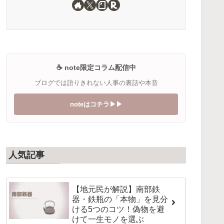
☕️ note限定コラム配信中
ブログでは語りきれない人事の裏話や本音
noteはコチラ▶︎▶︎
人気記事
【地元民が解説】南部鉄
器・鉄瓶の「本物」を見分
ける5つのコツ！偽物を避
けて一生モノを選ぶ