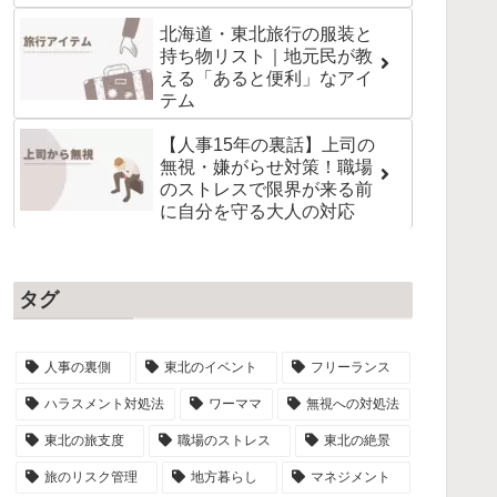
北海道・東北旅行の服装と
持ち物リスト｜地元民が教
える「あると便利」なアイ
テム
【人事15年の裏話】上司の
無視・嫌がらせ対策！職場
のストレスで限界が来る前
に自分を守る大人の対応
タグ
人事の裏側
東北のイベント
フリーランス
ハラスメント対処法
ワーママ
無視への対処法
東北の旅支度
職場のストレス
東北の絶景
旅のリスク管理
地方暮らし
マネジメント