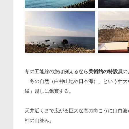
冬の五能線の旅は例えるなら
美術館の特設展
の
「冬の自然（白神山地や日本海）」という壮大
縁」越しに鑑賞する。
天井近くまで広がる巨大な窓の向こうには白波
神の山並み。