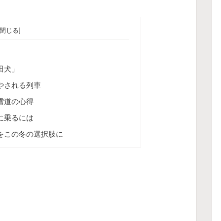
田犬」
やされる列車
雪道の心得
に乗るには
をこの冬の選択肢に