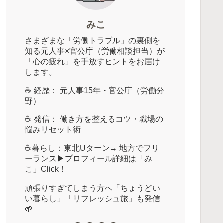
みこ
さまざまな「労働トラブル」の裏側を
知る元人事×官公庁（労働相談担当）が
「心の疲れ」を手放すヒントをお届け
します。
☕️ 経歴： 元人事15年・官公庁（労働分
野）
☕️ 発信： 働き方を整えるコツ・職場の
悩みリセット術
☕️暮らし：東北Uターン→ 地方でフリ
ーランス▶︎プロフィール詳細は「み
こ」Click！
頑張りすぎてしまう方へ「ちょうどい
い暮らし」「リフレッシュ旅」も発信
🌱