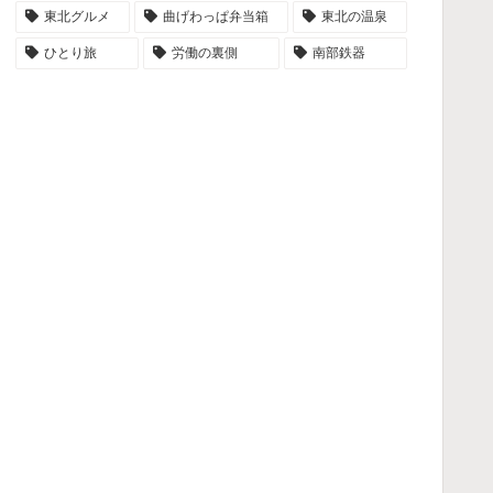
東北グルメ
曲げわっぱ弁当箱
東北の温泉
ひとり旅
労働の裏側
南部鉄器