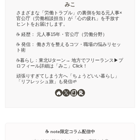
みこ
さまざまな「労働トラブル」の裏側を知る元人事×
官公庁（労働相談担当）が「心の疲れ」を手放す
ヒントをお届けします。
☕️ 経歴： 元人事15年・官公庁（労働分野）
☕️ 発信： 働き方を整えるコツ・職場の悩みリセッ
ト術
☕️暮らし：東北Uターン→ 地方でフリーランス▶︎プ
ロフィール詳細は「みこ」Click！
頑張りすぎてしまう方へ「ちょうどいい暮らし」
「リフレッシュ旅」も発信🌱
☕️ note限定コラム配信中