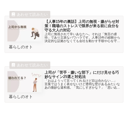
【人事15年の裏話】上司の無視・嫌がらせ対
策！職場のストレスで限界が来る前に自分を
守る大人の対応
上司に無視されて辛いあなたへ。それは「無言の虐
待」であり立派なパワハラです。人事15年の経験から
決定的な証拠がなくても会社を動かす手順や心を守る
ための対処法を具体的に解説。理不尽な環境から今す
暮らしのオト
ぐ抜け出しましょう。
上司が「苦手・嫌いな部下」にだけ見せる巧
妙なサイン25選と対処法
「おはようって言ってくれるけど目は合わない…」
言葉ではうまく表せないけど透明な壁があるみたいな
あの微妙な違和感。「気にしすぎかな？」「思い込み
かも…」そう思って頑張る日々。そのモヤモヤ勘違い
じゃないかもしれないんです。はっきりした無視やパ
暮らしのオト