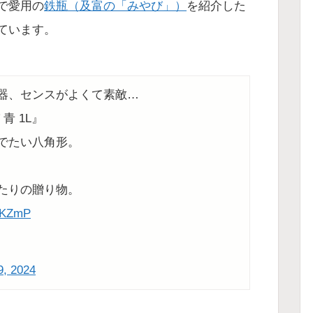
で愛用の
鉄瓶（及富の「みやび」）
を紹介した
ています。
器、センスがよくて素敵…
青 1L』
でたい八角形。
たりの贈り物。
RNKZmP
9, 2024