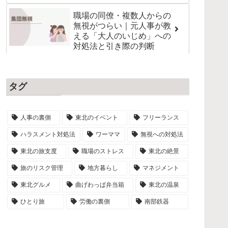
職場の同僚・複数人からの
無視がつらい｜元人事が教
える「大人のいじめ」への
対処法と引き際の判断
タグ
人事の裏側
東北のイベント
フリーランス
ハラスメント対処法
ワーママ
無視への対処法
東北の旅支度
職場のストレス
東北の絶景
旅のリスク管理
地方暮らし
マネジメント
東北グルメ
曲げわっぱ弁当箱
東北の温泉
ひとり旅
労働の裏側
南部鉄器