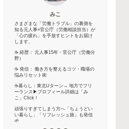
みこ
さまざまな「労働トラブル」の裏側を
知る元人事×官公庁（労働相談担当）が
「心の疲れ」を手放すヒントをお届け
します。
☕️ 経歴： 元人事15年・官公庁（労働分
野）
☕️ 発信： 働き方を整えるコツ・職場の
悩みリセット術
☕️暮らし：東北Uターン→ 地方でフリ
ーランス▶︎プロフィール詳細は「み
こ」Click！
頑張りすぎてしまう方へ「ちょうどい
い暮らし」「リフレッシュ旅」も発信
🌱